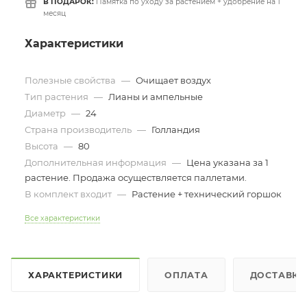
В ПОДАРОК:
Памятка по уходу за растением + удобрение на 1
месяц
Характеристики
Полезные свойства
—
Очищает воздух
Тип растения
—
Лианы и ампельные
Диаметр
—
24
Страна производитель
—
Голландия
Высота
—
80
Дополнительная информация
—
Цена указана за 1
растение. Продажа осуществляется паллетами.
В комплект входит
—
Растение + технический горшок
Все характеристики
ХАРАКТЕРИСТИКИ
ОПЛАТА
ДОСТАВКА