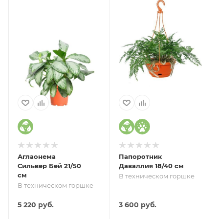
Аглаонема
Папоротник
Сильвер Бей 21/50
Даваллия 18/40 см
см
В техническом горшке
В техническом горшке
5 220
руб.
3 600
руб.