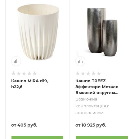
Кашпо MIRA d19,
Кашпо TREEZ
h22,6
Эффектори Металл
Высокий округлый
конус Стальное
Возможна
серебро
комплектация с
автополивом
от
405 руб.
от
18 925 руб.