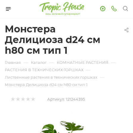
Монстера
Делициоза d24 см
h80 см тип 1
—
—
—
Главная
Каталог
КОМНАТНЫЕ РАСТЕНИЯ
—
РАСТЕНИЯ В ТЕХНИЧЕСКИХ ГОРШКАХ
—
Лиственные растения в технических горшках
Монстера Делициоза d24 см h80 см тип 1
Артикул:
121244395