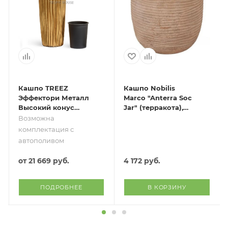
Кашпо TREEZ
Кашпо Nobilis
Эффектори Металл
Marco "Anterra Soc
Высокий конус
Jar" (терракота),
Дизайн Вэйв
D27хH30 см
Возможна
Сусальное золото
комплектация с
автополивом
от
21 669 руб.
4 172
руб.
ПОДРОБНЕЕ
В КОРЗИНУ