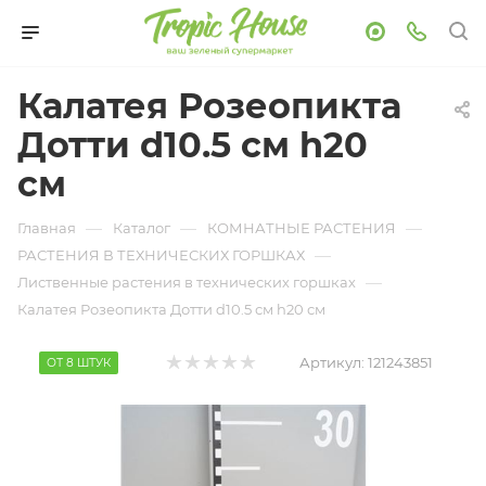
Калатея Розеопикта
Дотти d10.5 см h20
см
—
—
—
Главная
Каталог
КОМНАТНЫЕ РАСТЕНИЯ
—
РАСТЕНИЯ В ТЕХНИЧЕСКИХ ГОРШКАХ
—
Лиственные растения в технических горшках
Калатея Розеопикта Дотти d10.5 см h20 см
Артикул:
121243851
ОТ 8 ШТУК