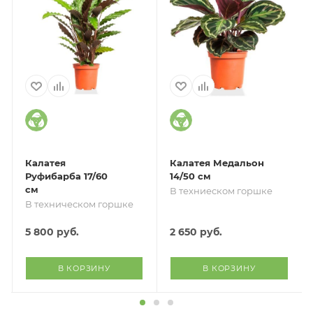
Калатея
Калатея Медальон
Руфибарба 17/60
14/50 см
см
В техниеском горшке
В техническом горшке
5 800
руб.
2 650
руб.
В КОРЗИНУ
В КОРЗИНУ