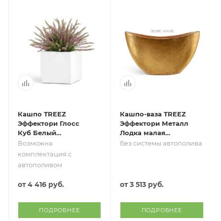
Кашпо TREEZ
Кашпо-ваза TREEZ
Эффектори Глосс
Эффектори Металл
Куб Белый
Лодка малая
глянцевый лак
Сусальное золото
Возможна
Без системы автополива
комплектация с
автополивом
от
4 416 руб.
от
3 513 руб.
ПОДРОБНЕЕ
ПОДРОБНЕЕ