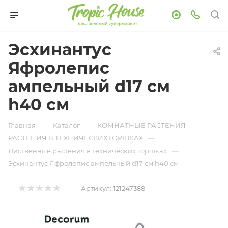
Эсхинантус
Яфролепис
ампельный d17 см
h40 см
—
—
—
Главная
Каталог
КОМНАТНЫЕ РАСТЕНИЯ
—
РАСТЕНИЯ В ТЕХНИЧЕСКИХ ГОРШКАХ
—
Лиственные растения в технических горшках
Эсхинантус Яфролепис ампельный d17 см h40 см
Артикул:
121247388