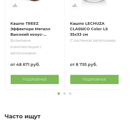
Кашпо TREEZ
Кашпо LECHUZA
Эффектори Металл
CLASSICO Color LS
Высокий конус-
35х33 см
гигант Тёмное
Возможна
С системой автополива
матовое золото
комплектация с
автополивом
от
48 671 руб.
от
8 755 руб.
ПОДРОБНЕЕ
ПОДРОБНЕЕ
Часто ищут