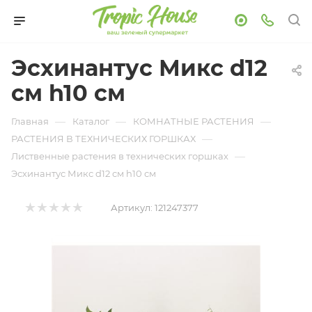
Эсхинантус Микс d12
см h10 см
—
—
—
Главная
Каталог
КОМНАТНЫЕ РАСТЕНИЯ
—
РАСТЕНИЯ В ТЕХНИЧЕСКИХ ГОРШКАХ
—
Лиственные растения в технических горшках
Эсхинантус Микс d12 см h10 см
Артикул:
121247377