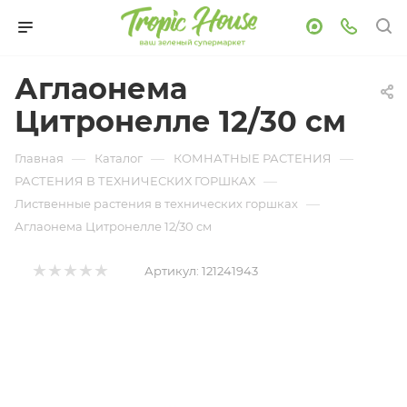
Аглаонема
Цитронелле 12/30 см
—
—
—
Главная
Каталог
КОМНАТНЫЕ РАСТЕНИЯ
—
РАСТЕНИЯ В ТЕХНИЧЕСКИХ ГОРШКАХ
—
Лиственные растения в технических горшках
Аглаонема Цитронелле 12/30 см
Артикул:
121241943