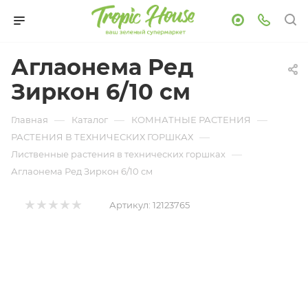
Аглаонема Ред
Зиркон 6/10 см
—
—
—
Главная
Каталог
КОМНАТНЫЕ РАСТЕНИЯ
—
РАСТЕНИЯ В ТЕХНИЧЕСКИХ ГОРШКАХ
—
Лиственные растения в технических горшках
Аглаонема Ред Зиркон 6/10 см
Артикул:
12123765