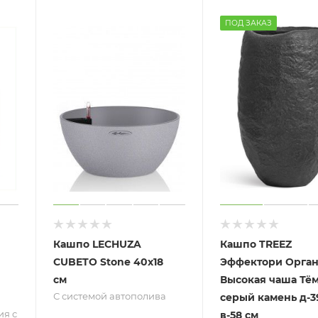
ПОД ЗАКАЗ
Кашпо LECHUZA
Кашпо TREEZ
CUBETO Stone 40х18
Эффектори Орга
см
Высокая чаша Тём
С системой автополива
серый камень д-39
я с
в-58 см