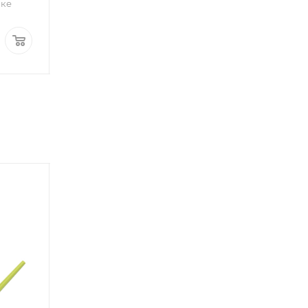
шке
В техническом горшке
Цена
Цена
2 330
руб.
2 830
руб.
3 950
руб.
ДОСТАВКА ЗА 1 ДЕНЬ