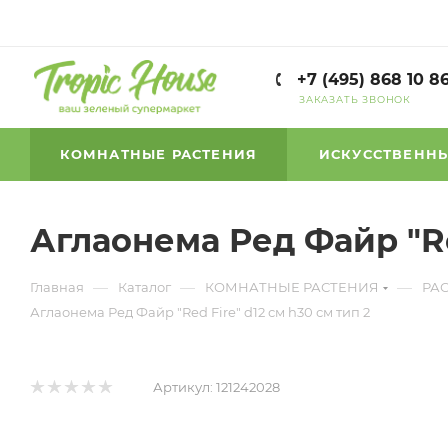
+7 (495) 868 10 8
ЗАКАЗАТЬ ЗВОНОК
КОМНАТНЫЕ РАСТЕНИЯ
ИСКУССТВЕННЫ
Аглаонема Ред Файр "Red
—
—
—
Главная
Каталог
КОМНАТНЫЕ РАСТЕНИЯ
РА
Аглаонема Ред Файр "Red Fire" d12 см h30 см тип 2
Артикул:
121242028