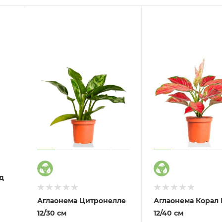
д
Аглаонема Цитронелле
Аглаонема Корал 
12/30 см
12/40 см