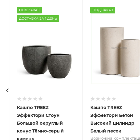
ПОД ЗАКАЗ
ПОД ЗАКАЗ
ДОСТАВКА ЗА 1 ДЕНЬ
Кашпо TREEZ
Кашпо TREEZ
Эффектори Стоун
Эффектори Бетон
Большой округлый
Высокий цилиндр
конус Тёмно-серый
Белый песок
с
Возможна комплектаци
камень