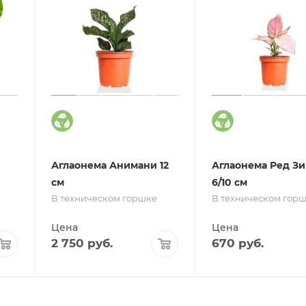
Аглаонема Анимани 12
Аглаонема Ред З
см
6/10 см
В техническом горшке
В техническом гор
Цена
Цена
2 750
руб.
670
руб.