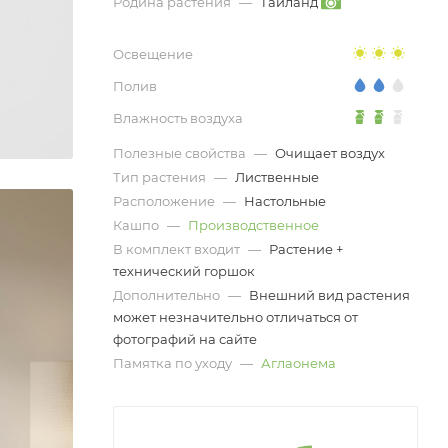
Родина растения
—
Таиланд
Освещение
Полив
Влажность воздуха
Полезные свойства
—
Очищает воздух
Тип растения
—
Лиственные
Расположение
—
Настольные
Кашпо
—
Производственное
В комплект входит
—
Растение +
технический горшок
Дополнительно
—
Внешний вид растения
может незначительно отличаться от
фотографий на сайте
Памятка по уходу
—
Аглаонема