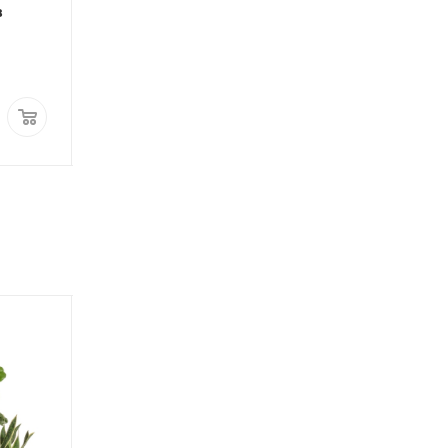
в
комнатных цветов
цветов Medusa
Plastia (жёлтый)
(красное вино)
Цена
Цена
1 250
руб.
2 050
руб.
ПОД ЗАКАЗ