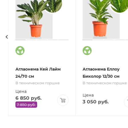
Аглаонема Кей Лайм
Аглаонема Еллоу
24/70 см
Биколор 12/30 см
В техническом горшке
В техническом горшке
Цена
Цена
6 850
руб.
3 050
руб.
7 850
руб.