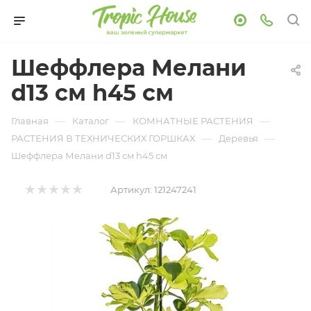
Шеффлера Мелани
d13 см h45 см
—
—
—
Главная
Каталог
КОМНАТНЫЕ РАСТЕНИЯ
—
—
РАСТЕНИЯ В ТЕХНИЧЕСКИХ ГОРШКАХ
Деревья
Шеффлера Мелани d13 см h45 см
Артикул:
121247241