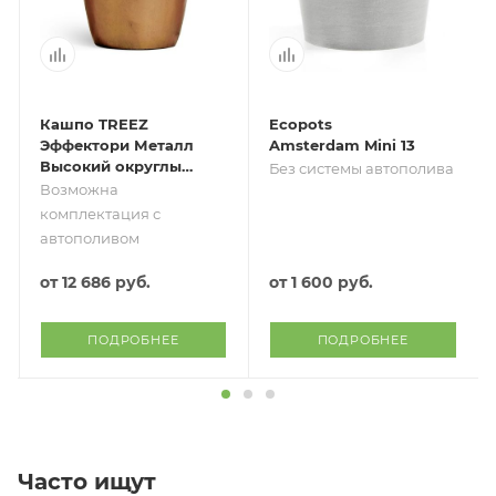
Кашпо TREEZ
Ecopots
Эффектори Металл
Amsterdam Mini 13
Высокий округлый
Без системы автополива
конус Тёмное
Возможна
матовое золото
комплектация с
автополивом
от
12 686 руб.
от
1 600 руб.
ПОДРОБНЕЕ
ПОДРОБНЕЕ
Часто ищут