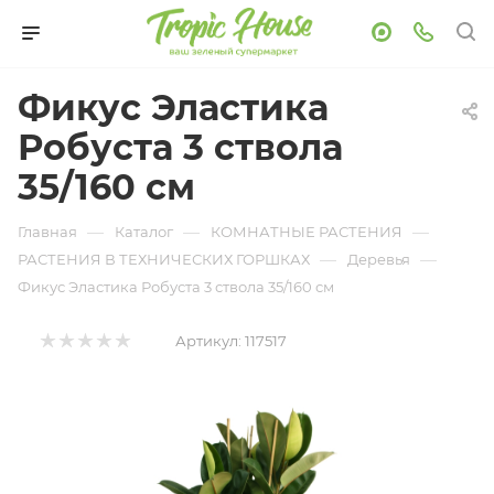
Фикус Эластика
Робуста 3 ствола
35/160 см
—
—
—
Главная
Каталог
КОМНАТНЫЕ РАСТЕНИЯ
—
—
РАСТЕНИЯ В ТЕХНИЧЕСКИХ ГОРШКАХ
Деревья
Фикус Эластика Робуста 3 ствола 35/160 см
Артикул:
117517