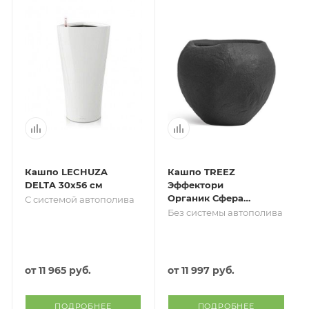
Кашпо LECHUZA
Кашпо TREEZ
DELTA 30х56 см
Эффектори
Органик Сфера
С системой автополива
Тёмно-серый
Без системы автополива
камень д-39 см,
в-33 см
от
11 965 руб.
от
11 997 руб.
ПОДРОБНЕЕ
ПОДРОБНЕЕ