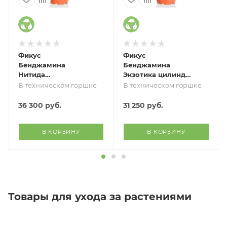
Фикус
Фикус
Бенджамина
Бенджамина
Нитида
Экзотика цилиндр
переплетенный
30/130 см
В техническом горшке
В техническом горшке
40/160 см
36 300
руб.
31 250
руб.
В КОРЗИНУ
В КОРЗИНУ
Товары для ухода за растениями