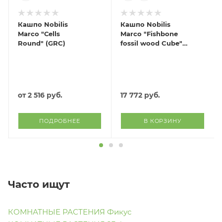
Кашпо Nobilis
Кашпо Nobilis
Marco "Сells
Marco "Fishbone
Round" (GRC)
fossil wood Cube"
(файкостоун),
50х50хH50 см
от
2 516 руб.
17 772
руб.
ПОДРОБНЕЕ
В КОРЗИНУ
Часто ищут
КОМНАТНЫЕ РАСТЕНИЯ Фикус