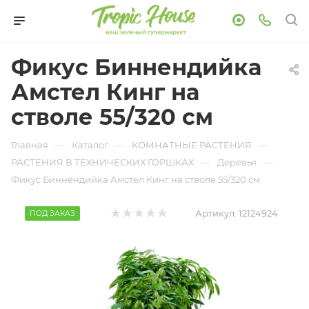
Фикус Биннендийка
Амстел Кинг на
стволе 55/320 см
—
—
—
Главная
Каталог
КОМНАТНЫЕ РАСТЕНИЯ
—
—
РАСТЕНИЯ В ТЕХНИЧЕСКИХ ГОРШКАХ
Деревья
Фикус Биннендийка Амстел Кинг на стволе 55/320 см
Артикул:
12124924
ПОД ЗАКАЗ