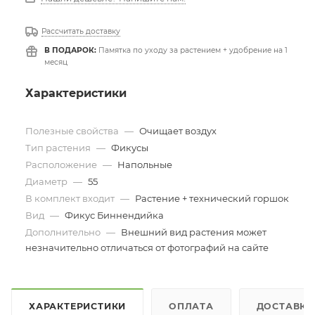
Рассчитать доставку
В ПОДАРОК:
Памятка по уходу за растением + удобрение на 1
месяц
Характеристики
Полезные свойства
—
Очищает воздух
Тип растения
—
Фикусы
Расположение
—
Напольные
Диаметр
—
55
В комплект входит
—
Растение + технический горшок
Вид
—
Фикус Биннендийка
Дополнительно
—
Внешний вид растения может
незначительно отличаться от фотографий на сайте
ХАРАКТЕРИСТИКИ
ОПЛАТА
ДОСТАВКА