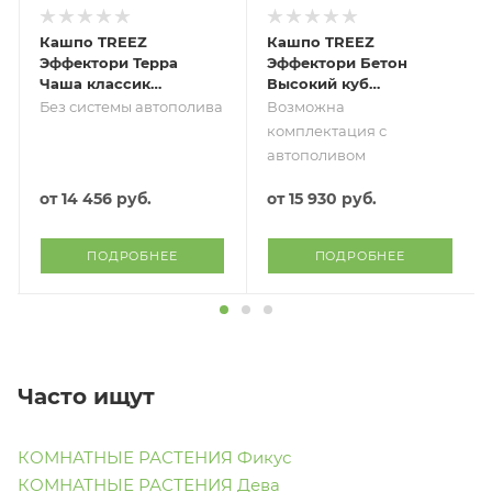
Кашпо TREEZ
Кашпо TREEZ
Эффектори Терра
Эффектори Бетон
Чаша классик
Высокий куб
серый беж в-36,
Тёмно-серый бетон
Без системы автополива
Возможна
д-40 см
комплектация с
автополивом
от
14 456 руб.
от
15 930 руб.
ПОДРОБНЕЕ
ПОДРОБНЕЕ
Часто ищут
КОМНАТНЫЕ РАСТЕНИЯ Фикус
КОМНАТНЫЕ РАСТЕНИЯ Дева