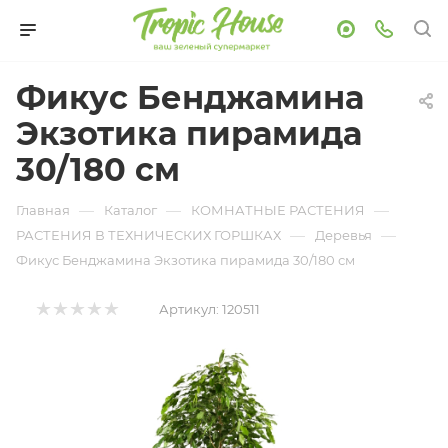
Фикус Бенджамина
Экзотика пирамида
30/180 см
—
—
—
Главная
Каталог
КОМНАТНЫЕ РАСТЕНИЯ
—
—
РАСТЕНИЯ В ТЕХНИЧЕСКИХ ГОРШКАХ
Деревья
Фикус Бенджамина Экзотика пирамида 30/180 см
Артикул:
120511