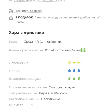
Рассчитать доставку
В ПОДАРОК:
Памятка по уходу за растением + удобрение на 1
месяц
Характеристики
Уход
—
Средний (для опытных)
Родина растения
—
Юго-Восточная Азия
Освещение
Полив
Влажность воздуха
Полезные свойства
—
Очищает воздух
Тип растения
—
Деревья, Фикусы
Расположение
—
Напольные
Диаметр
—
30