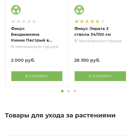
1
Фикус
Фикус Лирата 3
Бенджамина
ствола 34/150 см
Кинки Пестрый в
В техническом горшке
джуте 12/30 см
В техническом горшке
2 000
руб.
26 390
руб.
В КОРЗИНУ
В КОРЗИНУ
Товары для ухода за растениями