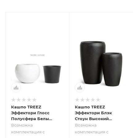
Кашпо TREEZ
Кашпо TREEZ
Эффектори Глосс
Эффектори Блэк
Полусфера Белый
Стоун Высокий
глянцевый лак
округлый конус
Возможна
Возможна
Антрацит
комплектация с
комплектация с