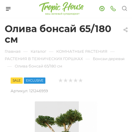
Олива бонсай 65/180
см
—
—
—
Главная
Каталог
КОМНАТНЫЕ РАСТЕНИЯ
—
РАСТЕНИЯ В ТЕХНИЧЕСКИХ ГОРШКАХ
Бонсаи деревья
—
Олива бонсай 65/180 см
SALE
EXCLUSIVE
Артикул:
121246959