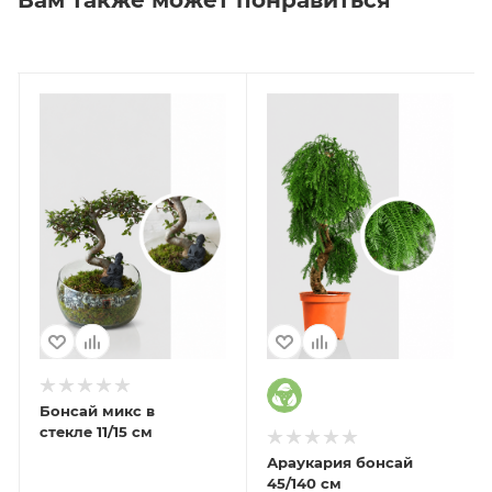
Бонсай микс в
стекле 11/15 см
Араукария бонсай
45/140 см