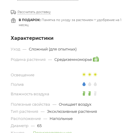
Рассчитать доставку
В ПОДАРОК:
Памятка по уходу за растением + удобрение на 1
месяц
Характеристики
Уход
—
Сложный (для опытных)
Родина растения
—
Средиземноморье
Освещение
Полив
Влажность воздуха
Полезные свойства
—
Очищает воздух
Тип растения
—
Эксклюзивные растения
Расположение
—
Напольные
Диаметр
—
65
Кашпо
—
Производственное