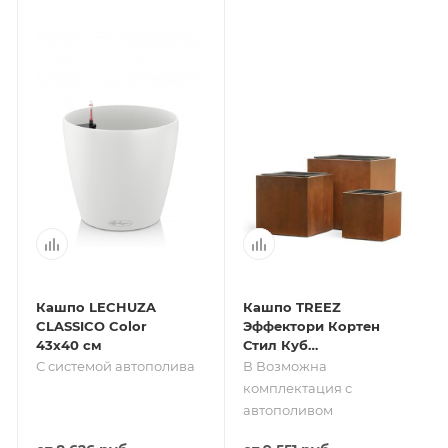
Кашпо LECHUZA
Кашпо TREEZ
CLASSICO Color
Эффектори Кортен
43х40 см
Стил Куб
Бархатистая окись
С системой автополива
В Возможна
комплектация с
автополивом