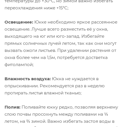
температуры до +30°C, но зимой важно избегать
переохлаждения ниже +15°C;
Освещение:
Юкке необходимо яркое рассеянное
освещение. Лучше всего разместить её у окна,
выходящего на юг или юго-запад. Избегайте
прямых солнечных лучей летом, так как они могут
вызвать ожоги листьев. При удалении растения от
окна более чем на 1,5м, потребуется достветка
фитолампой;
Влажность воздуха:
Юкка не нуждается в
опрыскивании. Рекомендуется раз в неделю
протирать листья влажной тканью;
Полив:
Поливайте юкку редко, позволяя верхнему
слою почвы просохнуть между поливами на ⅓
летом, на ⅔ зимой. Важно избегать застоя воды в