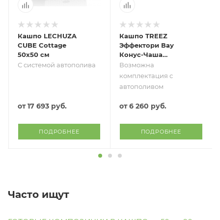
Кашпо LECHUZA
Кашпо TREEZ
CUBE Cottage
Эффектори Вау
50х50 см
Конус-Чаша
Капучино
С системой автополива
Возможна
комплектация с
автополивом
от
17 693 руб.
от
6 260 руб.
ПОДРОБНЕЕ
ПОДРОБНЕЕ
Часто ищут