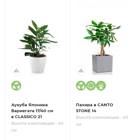
Аукуба Японика
Пахира в CANTO
Вариегата 17/40 см
STONE 14
в CLASSICO 21
Высота композиции - 40
Высота композиции - 40
см
см