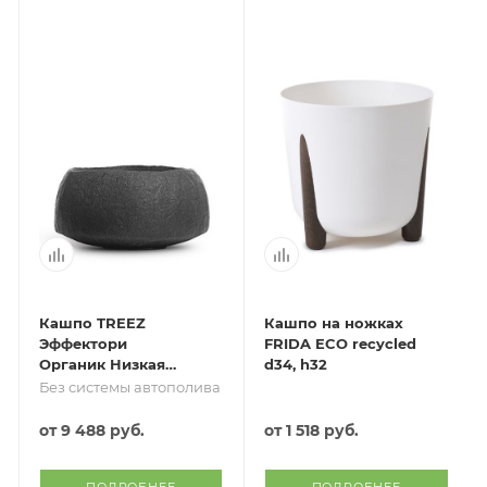
Кашпо TREEZ
Кашпо на ножках
Эффектори
FRIDA ECO recycled
Органик Низкая
d34, h32
чаша Тёмно-серый
Без системы автополива
камень д-39, в-21
см
от
9 488 руб.
от
1 518 руб.