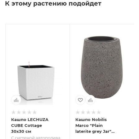
К этому растению подойдет
Кашпо LECHUZA
Кашпо Nobilis
CUBE Cottage
Marco "Plain
30х30 см
laterite grey Jar"
(файкостоун),
С системой автополива