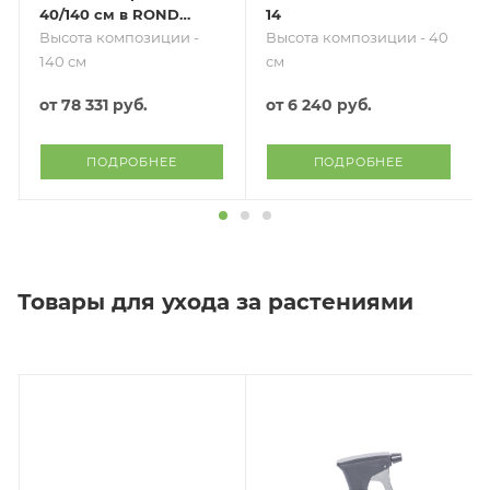
40/140 см в RONDO
14
40
Высота композиции -
Высота композиции - 40
140 см
см
от
78 331 руб.
от
6 240 руб.
ПОДРОБНЕЕ
ПОДРОБНЕЕ
Товары для ухода за растениями