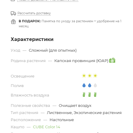
Рассчитать доставку
В ПОДАРОК:
Памятка по уходу за растением + удобрение на 1
месяц
Характеристики
Уход
—
Сложный (для опытных)
Родина растения
—
Капская провинция (ЮАР)
Освещение
Полив
Влажность воздуха
Полезные свойства
—
Очищает воздух
Тип растения
—
Лиственные, Экзотические растения
Расположение
—
Настольные
Кашпо
—
CUBE Color 14