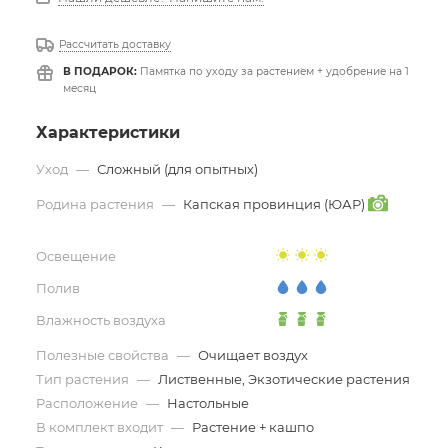
Рассчитать доставку
В ПОДАРОК:
Памятка по уходу за растением + удобрение на 1
месяц
Характеристики
Уход
—
Сложный (для опытных)
Родина растения
—
Капская провинция (ЮАР)
Освещение
Полив
Влажность воздуха
Полезные свойства
—
Очищает воздух
Тип растения
—
Лиственные, Экзотические растения
Расположение
—
Настольные
В комплект входит
—
Растение + кашпо