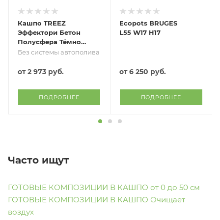
Кашпо TREEZ
Ecopots BRUGES
Эффектори Бетон
L55 W17 H17
Полусфера Тёмно-
серый бетон
Без системы автополива
от
2 973 руб.
от
6 250 руб.
ПОДРОБНЕЕ
ПОДРОБНЕЕ
Часто ищут
ГОТОВЫЕ КОМПОЗИЦИИ В КАШПО от 0 до 50 см
ГОТОВЫЕ КОМПОЗИЦИИ В КАШПО Очищает
воздух