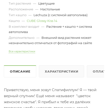
Тип растения
—
Цветущие
Расположение
—
Настольные
Тип кашпо
—
Lechuza (с системой автополива)
Кашпо
—
CUBE Glossy Kiss 14
В комплект входит
—
Растение + кашпо + система
автополива
Дополнительно
—
Внешний вид растения может
незначительно отличаться от фотографий на сайте
Все характеристики
ОПИСАНИЕ
ХАРАКТЕРИСТИКИ
ОПЛАТ
Приветствую, меня зовут Спатифиллум! Я — твой
верный спутник! Ещё меня называют "цветок
женское счастье". Я прибыл к тебе из далёких
тропиков, чтобы украсить твою жизнь своей