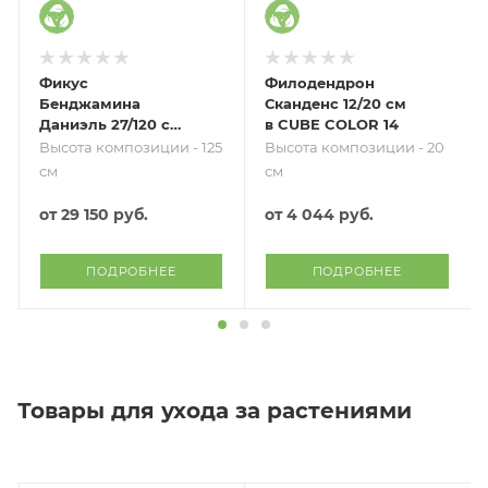
Фикус
Филодендрон
Бенджамина
Сканденс 12/20 см
Даниэль 27/120 см
в CUBE COLOR 14
в CUBICO COLOR
Высота композиции - 125
Высота композиции - 20
30
см
см
от
29 150 руб.
от
4 044 руб.
ПОДРОБНЕЕ
ПОДРОБНЕЕ
Товары для ухода за растениями