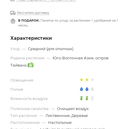
Рассчитать доставку
В ПОДАРОК:
Памятка по уходу за растением + удобрение на 1
месяц
Характеристики
Уход
—
Средний (для опытных)
Родина растения
—
Юго-Восточная Азия, остров
Тайвань
Освещение
Полив
Влажность воздуха
Полезные свойства
—
Очищает воздух
Тип растения
—
Лиственные, Деревья
Расположение
—
Настольные