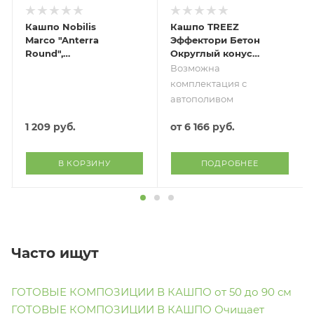
Кашпо Nobilis
Кашпо TREEZ
Marco "Anterra
Эффектори Бетон
Round",
Округлый конус
(терракота),
Белый песок
Возможна
D23хН23 см
комплектация с
автополивом
1 209
руб.
от
6 166 руб.
В КОРЗИНУ
ПОДРОБНЕЕ
Часто ищут
ГОТОВЫЕ КОМПОЗИЦИИ В КАШПО от 50 до 90 см
ГОТОВЫЕ КОМПОЗИЦИИ В КАШПО Очищает