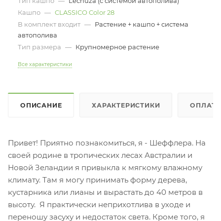
Тип кашпо
—
Lechuza (с системой автополива)
Кашпо
—
CLASSICO Color 28
В комплект входит
—
Растение + кашпо + система
автополива
Тип размера
—
Крупномерное растение
Все характеристики
ОПИСАНИЕ
ХАРАКТЕРИСТИКИ
ОПЛАТ
Привет! Приятно познакомиться, я - Шеффлера. На
своей родине в тропических лесах Австралии и
Новой Зеландии я привыкла к мягкому влажному
климату. Там я могу принимать форму дерева,
кустарника или лианы и вырастать до 40 метров в
высоту. Я практически неприхотлива в уходе и
переношу засуху и недостаток света. Кроме того, я