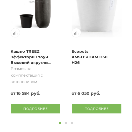
Кашпо TREEZ
Ecopots
Эффектори Стоун
AMSTERDAM D30
Высокий округлый
H26
конус Тёмно-серый
Возможна
камень
комплектация с
автополивом
от
16 584 руб.
от
6 050 руб.
ПОДРОБНЕЕ
ПОДРОБНЕЕ