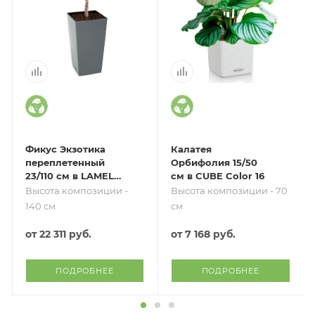
Фикус Экзотика
Калатея
переплетенный
Орбифолия 15/50
23/110 см в LAMELA
см в CUBE Color 16
Finezja 30x30
Высота композиции -
Высота композиции - 70
140 см
см
от
22 311 руб.
от
7 168 руб.
ПОДРОБНЕЕ
ПОДРОБНЕЕ