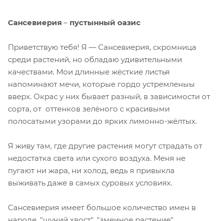
Сансевиерия
–
пустынный оазис
Приветствую тебя! Я — Сансевиерия, скромница
среди растений, но обладаю удивительными
качествами. Мои длинные жёсткие листья
напоминают мечи, которые гордо устремленыы
вверх. Окрас у них бывает разный, в зависимости от
сорта, от оттенков зелёного с красивыми
полосатыми узорами до ярких лимонно-жёлтых.
Я живу там, где другие растения могут страдать от
недостатка света или сухого воздуха. Меня не
пугают ни жара, ни холод, ведь я привыкла
выживать даже в самых суровых условиях.
Сансевиерия имеет большое количество имен в
народе. "щучий хвост", "змеиное растение",