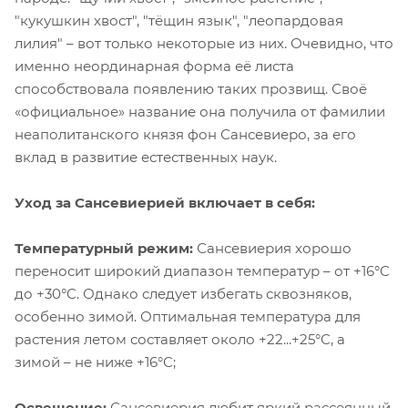
"кукушкин хвост", "тёщин язык", "леопардовая
лилия" – вот только некоторые из них. Очевидно, что
именно неординарная форма её листа
способствовала появлению таких прозвищ. Своё
«официальное» название она получила от фамилии
неаполитанского князя фон Сансевиеро, за его
вклад в развитие естественных наук.
Уход за Сансевиерией включает в себя:
Температурный режим:
Сансевиерия хорошо
переносит широкий диапазон температур – от +16°C
до +30°C. Однако следует избегать сквозняков,
особенно зимой. Оптимальная температура для
растения летом составляет около +22...+25°C, а
зимой – не ниже +16°C;
Освещение:
Сансевиерия любит яркий рассеянный