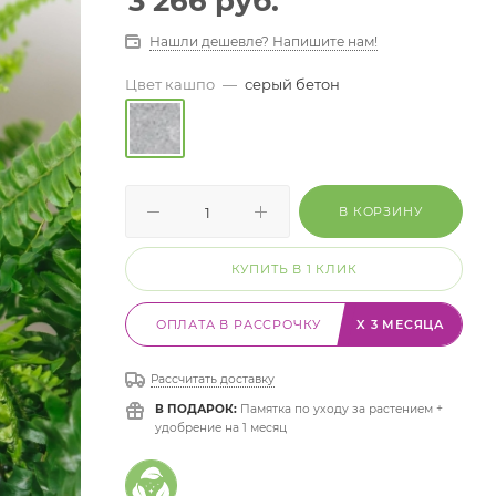
3 266
руб.
Нашли дешевле? Напишите нам!
Цвет кашпо
—
серый бетон
В КОРЗИНУ
КУПИТЬ В 1 КЛИК
ОПЛАТА В РАССРОЧКУ
X 3 МЕСЯЦА
Рассчитать доставку
В ПОДАРОК:
Памятка по уходу за растением +
удобрение на 1 месяц