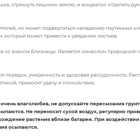
шка, стряхнуть лишнюю землю, и аккуратно отделить ру
телей, но может подвергаться нападению паутинных кл
и, который может привести к увяданию листьев;
я со знаком Близнецы. Является символом природной 
я порядок, умеренность и здоровая рассудочность. Рас
тикой, приносит удачу и спокойствие;
 очень влаголюбив, не допускайте пересыхания грунт
сыпаются. Не переносит сухой воздух, регулярно про
ахождение растения вблизи батареи. При воздействии
ния осыпаются.