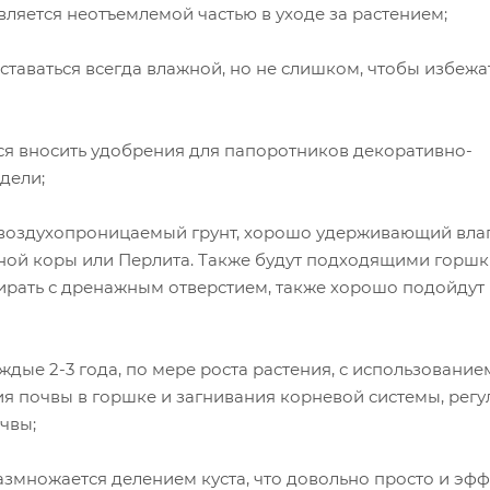
ляется неотъемлемой частью в уходе за растением;
таваться всегда влажной, но не слишком, чтобы избежа
;
я вносить удобрения для папоротников декоративно-
едели;
воздухопроницаемый грунт, хорошо удерживающий влаг
ной коры или Перлита. Также будут подходящими горшк
рать с дренажным отверстием, также хорошо подойдут
дые 2-3 года, по мере роста растения, с использование
я почвы в горшке и загнивания корневой системы, рег
чвы;
множается делением куста, что довольно просто и эфф