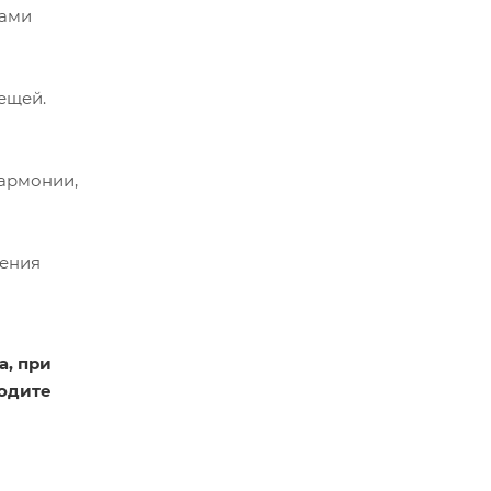
ками
ещей.
гармонии,
тения
а, при
водите