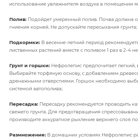
использование увлажнителя воздуха в помещении яв
Полив:
Подойдет умеренный полив. Почва должна ос
гниения корней. Не допускайте пересыхания грунта
Подкормки:
В весенне-летний период рекомендуетс
лиственных растений вместе с поливом 1 раз в 2-4 н
Грунт и горшки:
Нефролепис предпочитает легкий, 
Выбирайте торфяную основу, с добавлением древес
дренажными отверстиями. Горшок необходимо выби
системой автополива;
Пересадка:
Пересадку рекомендуется проводить каж
свежего грунта. Для предотвращения спрессовывани
производите аккуратное рыхление верхнего слоя по
Размножение:
В домашних условиях Нефролепис раз