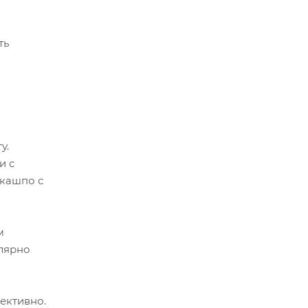
ть
у.
и с
 кашпо с
м
улярно
ективно.