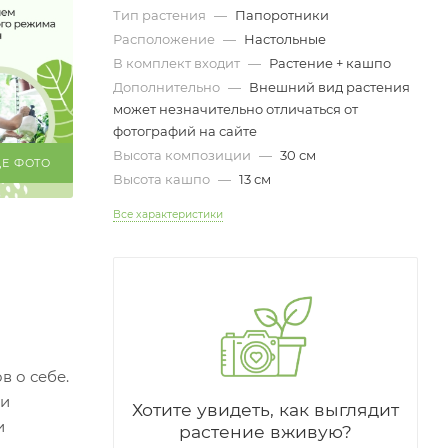
Тип растения
—
Папоротники
Расположение
—
Настольные
В комплект входит
—
Растение + кашпо
Дополнительно
—
Внешний вид растения
может незначительно отличаться от
фотографий на сайте
Высота композиции
—
30 см
ЩЕ ФОТО
Высота кашпо
—
13 см
Все характеристики
в о себе.
ли
Хотите увидеть, как выглядит
и
растение вживую?