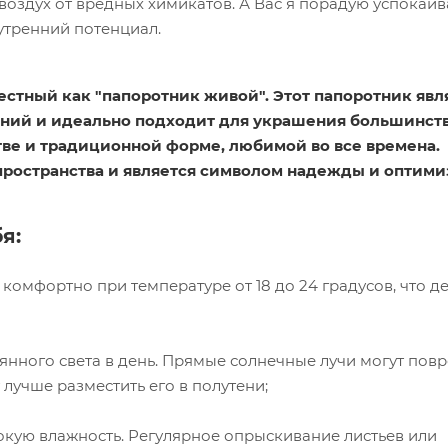
воздух от вредных химикатов. А Вас я порадую успока
утренний потенциал.
стный как "папоротник живой". Этот папоротник явл
ений и идеально подходит для украшения большинст
тве и традиционной форме, любимой во все времена.
пространства и является символом надежды и оптим
я:
комфортно при температуре от 18 до 24 градусов, что де
янного света в день. Прямые солнечные лучи могут пов
 лучше разместить его в полутени;
кую влажность. Регулярное опрыскивание листьев или