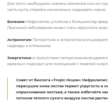
Для этого необходимо извлечь земляной ком из гор
часть куста, стараясь минимально надрывать корни;
Болезни:
Нефролепис устойчив к большинству вреди
Причиной заболевания может стать недостаток влаг
Астрология:
Папоротник в астрологии ассоциируетс
надежды и оптимизма;
Энергетика:
в присутствии папоротников воцаряютс
идеально подходит для помещений с тяжелой энерге
Совет от биолога «Tropic House»: Нефролепис
пересушке кома листья теряют упругость и о
опрыскивание листьев, а также избегайте н
потоков теплого сухого воздуха листья расте