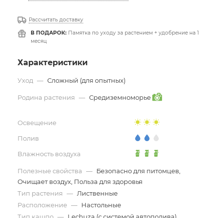
Рассчитать доставку
В ПОДАРОК:
Памятка по уходу за растением + удобрение на 1
месяц
Характеристики
Уход
—
Сложный (для опытных)
Родина растения
—
Средиземноморье
Освещение
Полив
Влажность воздуха
Полезные свойства
—
Безопасно для питомцев,
Очищает воздух, Польза для здоровья
Тип растения
—
Лиственные
Расположение
—
Настольные
Тип кашпо
—
Lechuza (с системой автополива)