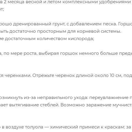
в 2 месяца весной и летом комплексными удобрениями
т;
рошо дренированный грунт, с добавлением песка. Горш
быть достаточно просторным для корневой системы.
ие достаточным количеством кислорода;
, по мере роста, выбирая горшок немного больше пред
я черенками. Отрежьте черенок длиной около 10 см, по
зникнуть из-за неправильного ухода: переувлажнение 
вает вытягивание стеблей. Возможно заражение мучнис
 в воздухе толуола — химический примеси к краскам: за 