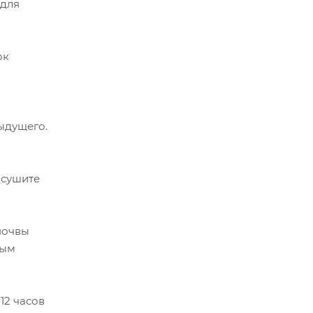
 для
ок
ыдущего.
дсушите
почвы
тым
12 часов