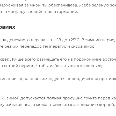
дом.Ухаживая за мной, ты обеспечиваешь себе зелёную зо
ёт атмосферу спокойствия и гармонии.
овиях
ля денежного дерева – от +18 до +25°C. В зимний перио
те резких перепадов температур и сквозняков;
свет. Лучше всего размещать его на подоконнике восто
в летний период, чтобы избежать ожогов листьев;
скивании, однако рекомендуется периодическая протир
а ⅔, зимой допускается полная просушка грунта перед 
му избыток влаги может привести к загниванию корней;