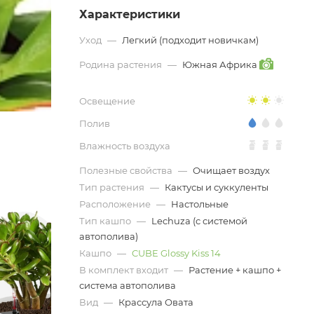
Характеристики
Уход
—
Легкий (подходит новичкам)
Родина растения
—
Южная Африка
Освещение
Полив
Влажность воздуха
Полезные свойства
—
Очищает воздух
Тип растения
—
Кактусы и суккуленты
Расположение
—
Настольные
Тип кашпо
—
Lechuza (с системой
автополива)
Кашпо
—
CUBE Glossy Kiss 14
В комплект входит
—
Растение + кашпо +
система автополива
Вид
—
Крассула Овата