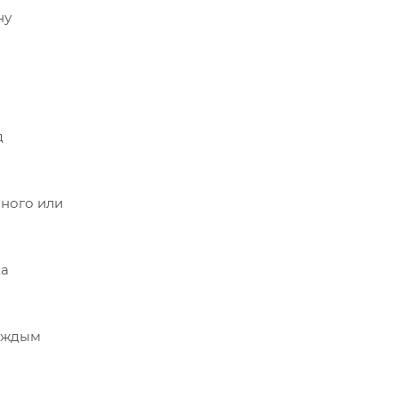
ну
д
чного или
ка
каждым