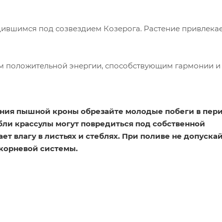
ившимся под созвездием Козерога. Растение привлека
м положительной энергии, способствующим гармонии и
вания пышной кроны обрезайте молодые побеги в пер
ебли крассулы могут повредиться под собственной
ет влагу в листьях и стеблях. При поливе не допуска
 корневой системы.