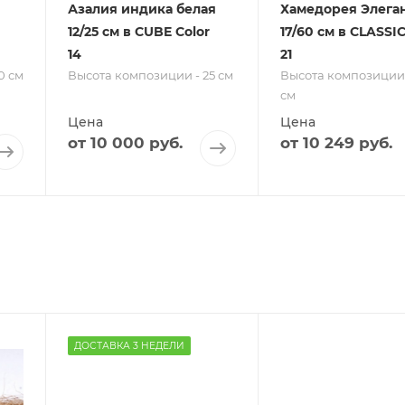
Азалия индика белая
Хамедорея Элега
12/25 см в CUBE Color
17/60 см в CLASSI
14
21
0 см
Высота композиции - 25 см
Высота композиции 
см
Цена
Цена
от
10 000 руб.
от
10 249 руб.
ДОСТАВКА 3 НЕДЕЛИ