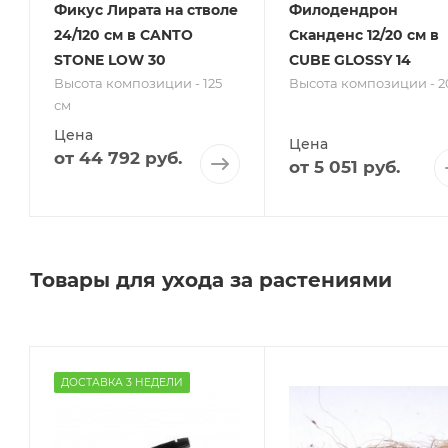
Фикус Лирата на стволе
Филодендрон
24/120 см в CANTO
Сканденс 12/20 см в
м
STONE LOW 30
CUBE GLOSSY 14
Высота композиции - 125
Высота композиции - 2
см
Цена
Цена
от
44 792 руб.
от
5 051 руб.
Товары для ухода за растениями
ДОСТАВКА 3 НЕДЕЛИ