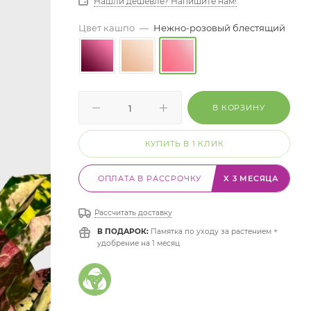
Нашли дешевле? Напишите нам!
Цвет кашпо
—
Нежно-розовый блестящий
В КОРЗИНУ
КУПИТЬ В 1 КЛИК
ОПЛАТА В РАССРОЧКУ
X 3 МЕСЯЦА
Рассчитать доставку
В ПОДАРОК:
Памятка по уходу за растением +
удобрение на 1 месяц