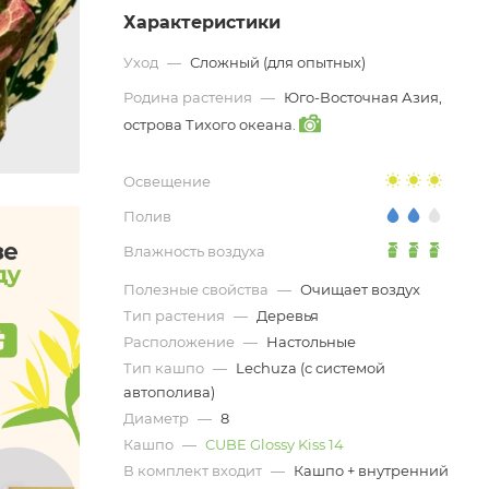
Характеристики
Уход
—
Сложный (для опытных)
Родина растения
—
Юго-Восточная Азия,
острова Тихого океана.
Освещение
Полив
Влажность воздуха
Полезные свойства
—
Очищает воздух
Тип растения
—
Деревья
Расположение
—
Настольные
Тип кашпо
—
Lechuza (с системой
автополива)
Диаметр
—
8
Кашпо
—
CUBE Glossy Kiss 14
В комплект входит
—
Кашпо + внутренний