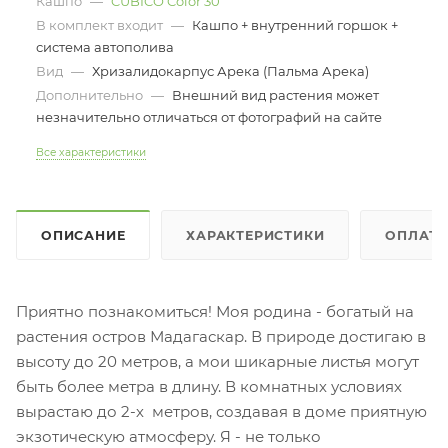
Кашпо
—
CUBICO Color 30
В комплект входит
—
Кашпо + внутренний горшок +
система автополива
Вид
—
Хризалидокарпус Арека (Пальма Арека)
Дополнительно
—
Внешний вид растения может
незначительно отличаться от фотографий на сайте
Все характеристики
ОПИСАНИЕ
ХАРАКТЕРИСТИКИ
ОПЛАТ
Приятно познакомиться! Моя родина - богатый на
растения остров Мадагаскар. В природе достигаю в
высоту до 20 метров, а мои шикарные листья могут
быть более метра в длину. В комнатных условиях
вырастаю до 2-х метров, создавая в доме приятную
экзотическую атмосферу. Я - не только