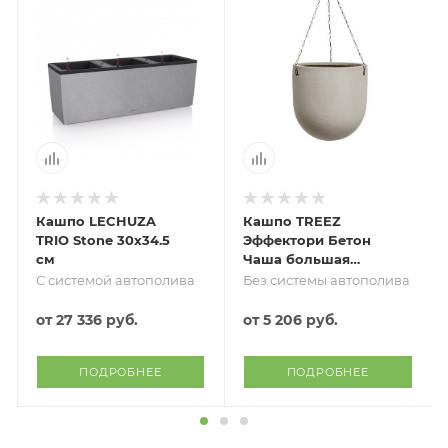
Кашпо LECHUZA
Кашпо TREEZ
TRIO Stone 30х34.5
Эффектори Бетон
см
Чаша большая
подвесная Белый
С системой автополива
Без системы автополива
песок в-28 см, д-27
см 2/2
от
27 336 руб.
от
5 206 руб.
ПОДРОБНЕЕ
ПОДРОБНЕЕ