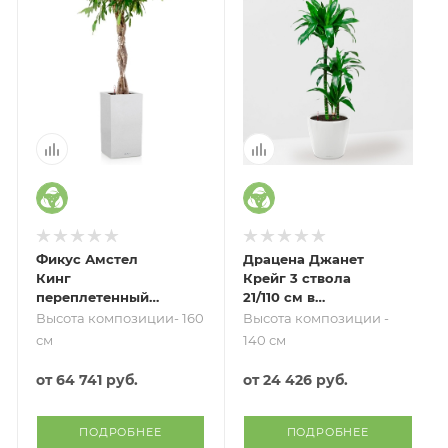
Фикус Амстел
Драцена Джанет
Кинг
Крейг 3 ствола
переплетенный
21/110 см в
30/140 см в CANTO
CLASSICO LS 28
Высота композиции- 160
Высота композиции -
STONE HIGH 40
см
140 см
от
64 741 руб.
от
24 426 руб.
ПОДРОБНЕЕ
ПОДРОБНЕЕ