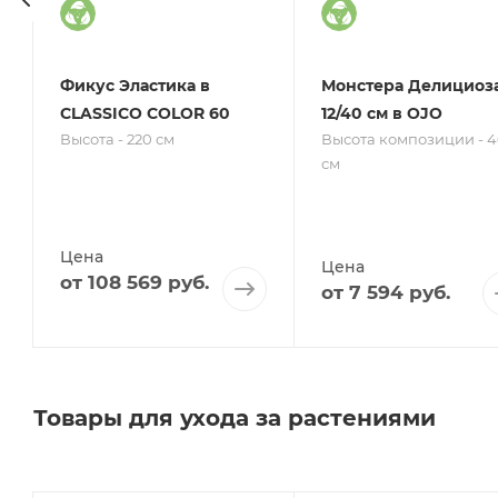
Фикус Эластика в
Монстера Делициоз
CLASSICO COLOR 60
12/40 см в OJO
Высота - 220 см
Высота композиции - 4
см
Цена
Цена
от
108 569 руб.
от
7 594 руб.
Товары для ухода за растениями