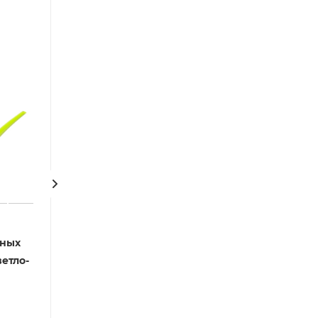
ДОСТАВКА ЗА 1 ДЕНЬ
тных
Лейка для комнатных
Опрыскиватель
етло-
цветов Medusa
комнатных цве
(красное вино)
Medusa (светло
зеленый)
Цена
Цена