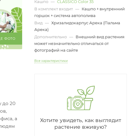
Кашпо
—
CLASSICO Color 35
В комплект входит
—
Кашпо + внутренний
горшок + система автополива
Вид
—
Хризалидокарпус Арека (Пальма
Арека)
Дополнительно
—
Внешний вид растения
ЩЕ ФОТО
может незначительно отличаться от
фотографий на сайте
Все характеристики
у до 20
ов,
фиса, а
Хотите увидеть, как выглядит
 людям
растение вживую?