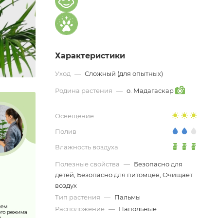
Характеристики
Уход
—
Сложный (для опытных)
Родина растения
—
о. Мадагаскар
Освещение
Полив
Влажность воздуха
Полезные свойства
—
Безопасно для
детей, Безопасно для питомцев, Очищает
воздух
Тип растения
—
Пальмы
Расположение
—
Напольные