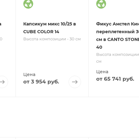
а
Капсикум микс 10/25 в
Фикус Амстел Ки
CUBE COLOR 14
переплетенный 3
0
Высота композиции - 30 см
см в CANTO STON
40
Высота композиции 
см
Цена
Цена
от
65 741 руб.
от
3 954 руб.