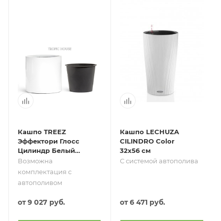
Кашпо TREEZ
Кашпо LECHUZA
Эффектори Глосс
CILINDRO Color
Цилиндр Белый
32х56 см
глянцевый лак
Возможна
С системой автополива
комплектация с
автополивом
от
9 027 руб.
от
6 471 руб.