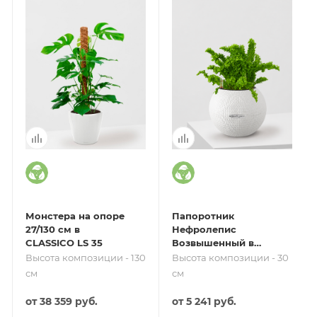
Монстера на опоре
Папоротник
27/130 см в
Нефролепис
CLASSICO LS 35
Возвышенный в
PURO 20
Высота композиции - 130
Высота композиции - 30
см
см
от
38 359 руб.
от
5 241 руб.