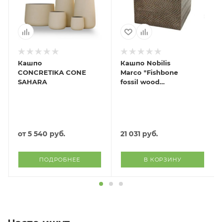
Кашпо
Кашпо Nobilis
CONCRETIKA CONE
Marco "Fishbone
SAHARA
fossil wood
Column"
(файкостоун),
43х43хH80 см
от
5 540 руб.
21 031
руб.
ПОДРОБНЕЕ
В КОРЗИНУ