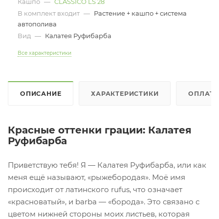
Кашпо
—
CLASSICO LS 28
В комплект входит
—
Растение + кашпо + система
автополива
Вид
—
Калатея Руфибарба
Все характеристики
ОПИСАНИЕ
ХАРАКТЕРИСТИКИ
ОПЛАТ
Красные оттенки грации: Калатея
Руфибарба
Приветствую тебя! Я — Калатея Руфибарба, или как
меня ещё называют, «рыжебородая». Моё имя
происходит от латинского rufus, что означает
«красноватый», и barba — «борода». Это связано с
цветом нижней стороны моих листьев, которая