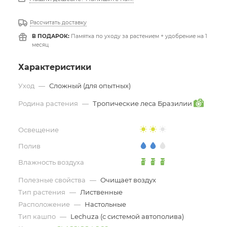
Рассчитать доставку
В ПОДАРОК:
Памятка по уходу за растением + удобрение на 1
месяц
Характеристики
Уход
—
Сложный (для опытных)
Родина растения
—
Тропические леса Бразилии
Освещение
Полив
Влажность воздуха
Полезные свойства
—
Очищает воздух
Тип растения
—
Лиственные
Расположение
—
Настольные
Тип кашпо
—
Lechuza (с системой автополива)