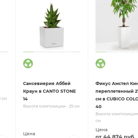
Сансевиерия Аббей
Фикус Амстел Ки
Краун в CANTO STONE
переплетенный 27
 см
14
см в CUBICO COL
Высота композиции - 25 см
40
Высота композиции-
см
Цена
Цена
от
44 874 руб.