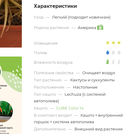
Характеристики
Уход
—
Легкий (подходит новичкам)
Родина растения
—
Америка
Освещение
Полив
Влажность воздуха
Полезные свойства
—
Очищает воздух
Тип растения
—
Кактусы и суккуленты
Расположение
—
Настольные
Тип кашпо
—
Lechuza (с системой
автополива)
Кашпо
—
CUBE Color 14
В комплект входит
—
Кашпо + внутренний
горшок + система автополива
Дополнительно
—
Внешний вид растения