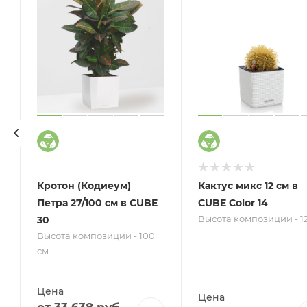
Кротон (Кодиеум)
Кактус микс 12 см в
Петра 27/100 см в CUBE
CUBE Color 14
Высота композиции - 12
30
Высота композиции - 100
см
Цена
Цена