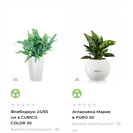
Флебодиум 24/55
Аглаонема Мария
см в CUBICO
в PURO 20
COLOR 30
Высота композиции - 35
Высота композиции - 80
см