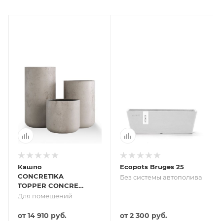
Кашпо
Ecopots Bruges 25
CONCRETIKA
Без системы автополива
TOPPER CONCRETE
WHITE
Для помещений
от
14 910 руб.
от
2 300 руб.