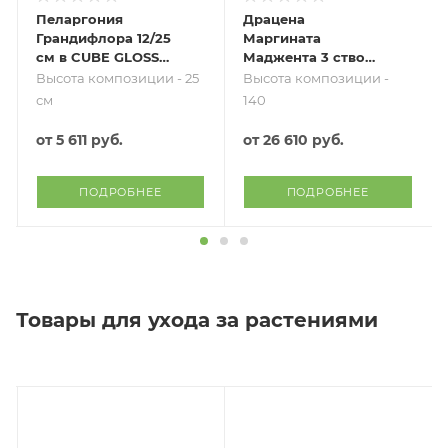
Пеларгония
Драцена
Грандифлора 12/25
Маргината
см в CUBE GLOSSY
Маджента 3 ствола
14
21/110 см в CUBICO
Высота композиции - 25
Высота композиции -
COLOR 30
см
140
от
5 611 руб.
от
26 610 руб.
ПОДРОБНЕЕ
ПОДРОБНЕЕ
Товары для ухода за растениями