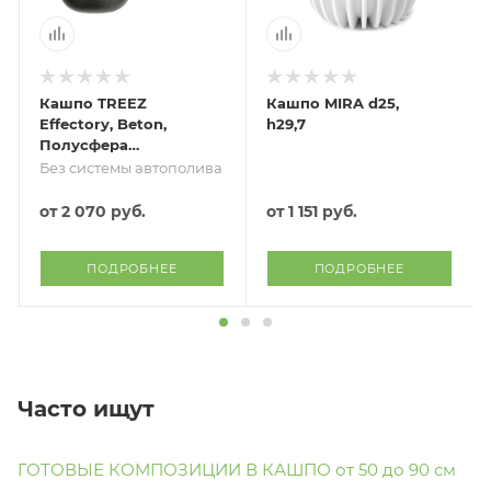
Кашпо TREEZ
Кашпо MIRA d25,
Effectory, Beton,
h29,7
Полусфера
подвесная, Тёмно-
Без системы автополива
серый бетон
от
2 070 руб.
от
1 151 руб.
ПОДРОБНЕЕ
ПОДРОБНЕЕ
Часто ищут
ГОТОВЫЕ КОМПОЗИЦИИ В КАШПО от 50 до 90 см