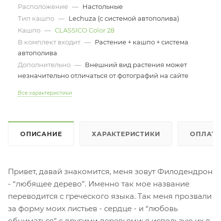
Расположение
—
Настольные
Тип кашпо
—
Lechuza (с системой автополива)
Кашпо
—
CLASSICO Color 28
В комплект входит
—
Растение + кашпо + система
автополива
Дополнительно
—
Внешний вид растения может
незначительно отличаться от фотографий на сайте
Все характеристики
ОПИСАНИЕ
ХАРАКТЕРИСТИКИ
ОПЛАТ
Привет, давай знакомится, меня зовут Филодендрон
- “любящее дерево”. Именно так мое название
переводится с греческого языка. Так меня прозвали
за форму моих листьев - сердце - и “любовь
обниматься” с другими деревьями: я использую их в