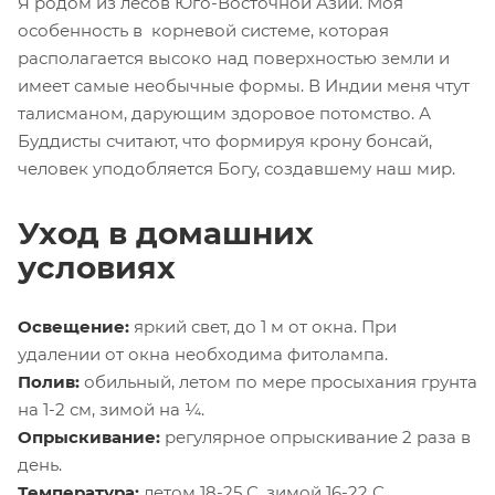
Я родом из лесов Юго-Восточной Азии. Моя
особенность в корневой системе, которая
располагается высоко над поверхностью земли и
имеет самые необычные формы. В Индии меня чтут
талисманом, дарующим здоровое потомство. А
Буддисты считают, что формируя крону бонсай,
человек уподобляется Богу, создавшему наш мир.
Уход в домашних
условиях
Освещение:
яркий свет, до 1 м от окна. При
удалении от окна необходима фитолампа.
Полив:
обильный, летом по мере просыхания грунта
на 1-2 см, зимой на ¼.
Опрыскивание:
регулярное опрыскивание 2 раза в
день.
Температура:
летом 18-25 С, зимой 16-22 С.