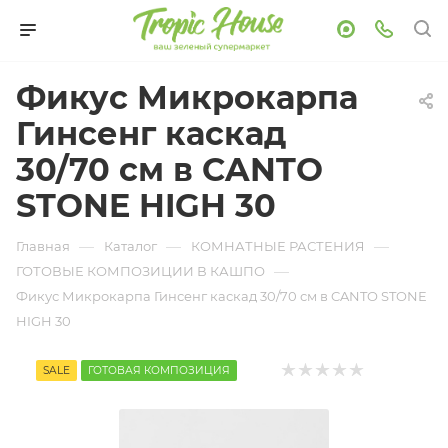
Фикус Микрокарпа
Гинсенг каскад
30/70 см в CANTO
STONE HIGH 30
—
—
—
Главная
Каталог
КОМНАТНЫЕ РАСТЕНИЯ
—
ГОТОВЫЕ КОМПОЗИЦИИ В КАШПО
Фикус Микрокарпа Гинсенг каскад 30/70 см в CANTO STONE
HIGH 30
SALE
ГОТОВАЯ КОМПОЗИЦИЯ