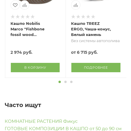
Кашпо Nobilis
Кашпо TREEZ
Marco "Fishbone
ERGO, Чаша-конус,
fossil wood
Белый камень
Cylinder"
Без системы автополива
(файкостоун),
D22хH22 см
2 974
руб.
от
6 715 руб.
В КОРЗИНУ
ПОДРОБНЕЕ
Часто ищут
КОМНАТНЫЕ РАСТЕНИЯ Фикус
ГОТОВЫЕ КОМПОЗИЦИИ В КАШПО от 50 до 90 см