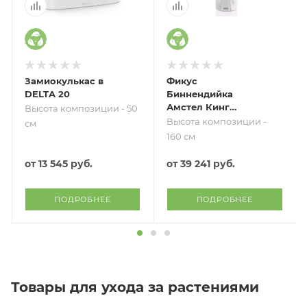
Замиокулькас в
Фикус
DELTA 20
Биннендийка
Амстел Кинг
Высота композиции - 50
переплетенный
Высота композиции -
см
27/140 см в
160 см
CILINDRO COLOR
32
от
13 545 руб.
от
39 241 руб.
ПОДРОБНЕЕ
ПОДРОБНЕЕ
Товары для ухода за растениями