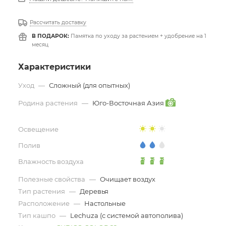
Рассчитать доставку
В ПОДАРОК:
Памятка по уходу за растением + удобрение на 1
месяц
Характеристики
Уход
—
Сложный (для опытных)
Родина растения
—
Юго-Восточная Азия
Освещение
Полив
Влажность воздуха
Полезные свойства
—
Очищает воздух
Тип растения
—
Деревья
Расположение
—
Настольные
Тип кашпо
—
Lechuza (с системой автополива)