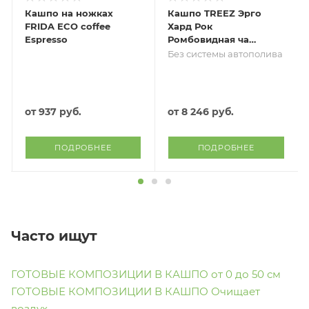
Кашпо на ножках
Кашпо TREEZ Эрго
FRIDA ECO coffee
Хард Рок
Espresso
Ромбовидная чаша
Песок серый беж
Без системы автополива
от
937 руб.
от
8 246 руб.
ПОДРОБНЕЕ
ПОДРОБНЕЕ
Часто ищут
ГОТОВЫЕ КОМПОЗИЦИИ В КАШПО от 0 до 50 см
ГОТОВЫЕ КОМПОЗИЦИИ В КАШПО Очищает
воздух