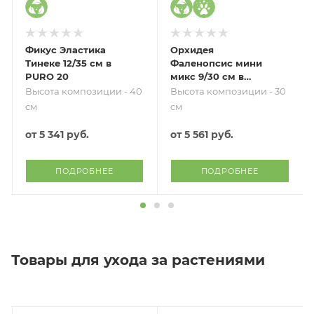
Фикус Эластика
Орхидея
Тинеке 12/35 см в
Фаленопсис мини
PURO 20
микс 9/30 см в
CUBE GLOSSY 14
Высота композиции - 40
Высота композиции - 30
см
см
от
5 341 руб.
от
5 561 руб.
ПОДРОБНЕЕ
ПОДРОБНЕЕ
Товары для ухода за растениями