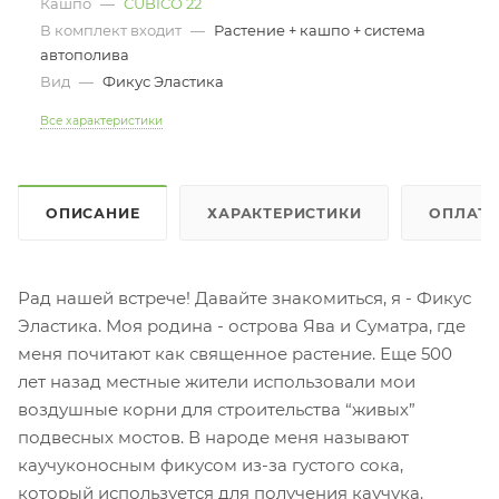
Кашпо
—
CUBICO 22
В комплект входит
—
Растение + кашпо + система
автополива
Вид
—
Фикус Эластика
Все характеристики
ОПИСАНИЕ
ХАРАКТЕРИСТИКИ
ОПЛАТ
Рад нашей встрече! Давайте знакомиться, я - Фикус
Эластика. Моя родина - острова Ява и Суматра, где
меня почитают как священное растение. Еще 500
лет назад местные жители использовали мои
воздушные корни для строительства “живых”
подвесных мостов. В народе меня называют
каучуконосным фикусом из-за густого сока,
который используется для получения каучука.