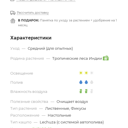
Рассчитать доставку
В ПОДАРОК:
Памятка по уходу за растением + удобрение на 1
месяц
Характеристики
Уход
—
Средний (для опытных)
Родина растения
—
Тропические леса Индии
Освещение
Полив
Влажность воздуха
Полезные свойства
—
Очищает воздух
Тип растения
—
Лиственные, Фикусы
Расположение
—
Настольные
Тип кашпо
—
Lechuza (с системой автополива)