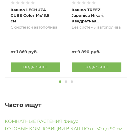
Кашпо LECHUZA
Кашпо TREEZ
CUBE Color 14х13.5
Japonica Hikari,
см
Квадратная
трапеция, Чёрный
С системой автополива
Без системы автополива
глянцевый лак
от
1 869 руб.
от
9 890 руб.
ПОДРОБНЕЕ
ПОДРОБНЕЕ
Часто ищут
КОМНАТНЫЕ РАСТЕНИЯ Фикус
ГОТОВЫЕ КОМПОЗИЦИИ В КАШПО от 50 до 90 см