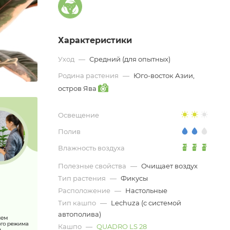
Характеристики
Уход
—
Средний (для опытных)
Родина растения
—
Юго-восток Азии,
остров Ява
Освещение
Полив
Влажность воздуха
Полезные свойства
—
Очищает воздух
Тип растения
—
Фикусы
Расположение
—
Настольные
Тип кашпо
—
Lechuza (с системой
автополива)
Кашпо
—
QUADRO LS 28