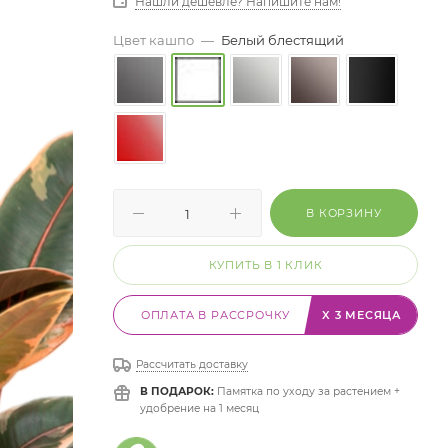
Нашли дешевле? Напишите нам!
Цвет кашпо
—
Белый блестящий
В КОРЗИНУ
КУПИТЬ В 1 КЛИК
ОПЛАТА В РАССРОЧКУ
X 3 МЕСЯЦА
Рассчитать доставку
В ПОДАРОК:
Памятка по уходу за растением +
удобрение на 1 месяц