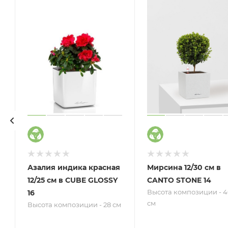
Азалия индика красная
Мирсина 12/30 см в
12/25 см в CUBE GLOSSY
CANTO STONE 14
Высота композиции - 4
16
см
м
Высота композиции - 28 см