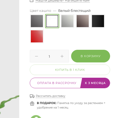
Нашли дешевле? Напишите нам!
Цвет кашпо
—
Белый блестящий
В КОРЗИНУ
КУПИТЬ В 1 КЛИК
ОПЛАТА В РАССРОЧКУ
X 3 МЕСЯЦА
Рассчитать доставку
В ПОДАРОК:
Памятка по уходу за растением +
удобрение на 1 месяц