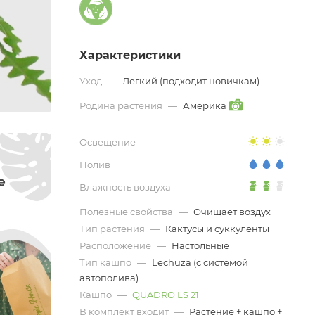
Характеристики
Уход
—
Легкий (подходит новичкам)
Родина растения
—
Америка
Освещение
Полив
Влажность воздуха
Полезные свойства
—
Очищает воздух
Тип растения
—
Кактусы и суккуленты
Расположение
—
Настольные
Тип кашпо
—
Lechuza (с системой
автополива)
Кашпо
—
QUADRO LS 21
В комплект входит
—
Растение + кашпо +