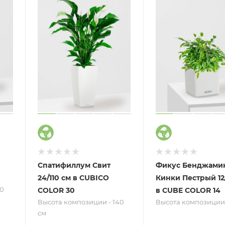
Спатифиллум Свит
Фикус Бенджами
24/110 см в CUBICO
Кинки Пестрый 12
0
COLOR 30
в CUBE COLOR 14
Высота композиции - 140
Высота композиции 
см