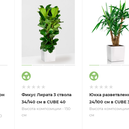
он
Фикус Лирата 3 ствола
Юкка разветвлен
34/140 см в CUBE 40
24/100 см в CUBE 
Высота композиции - 150
Высота композиции 
см
см
0