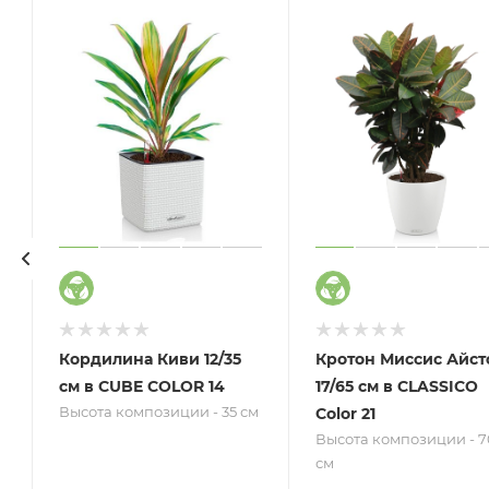
Кордилина Киви 12/35
Кротон Миссис Айст
см в CUBE COLOR 14
17/65 см в CLASSICO
Высота композиции - 35 см
Color 21
Высота композиции - 7
см
м