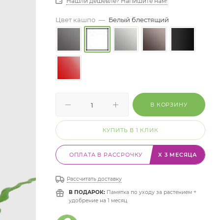
Нашли дешевле? Напишите нам!
Цвет кашпо
—
Белый блестящий
В КОРЗИНУ
КУПИТЬ В 1 КЛИК
ОПЛАТА В РАССРОЧКУ
X 3 МЕСЯЦА
Рассчитать доставку
В ПОДАРОК:
Памятка по уходу за растением +
удобрение на 1 месяц