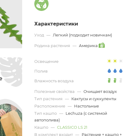
Характеристики
Уход
—
Легкий (подходит новичкам)
Родина растения
—
Америка
Освещение
Полив
Влажность воздуха
Полезные свойства
—
Очищает воздух
Тип растения
—
Кактусы и суккуленты
Расположение
—
Настольные
Тип кашпо
—
Lechuza (с системой
автополива)
Кашпо
—
CLASSICO LS 21
В комплект входит
—
Растение + кашпо +