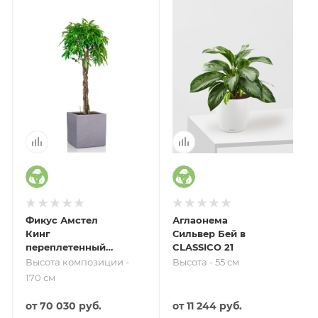
Фикус Амстел
Аглаонема
Кинг
Сильвер Бей в
переплетенный
CLASSICO 21
40/170 см в CANTO
Высота композиции -
Высота - 55 см
STONE LOW 40
170 см
от
70 030 руб.
от
11 244 руб.