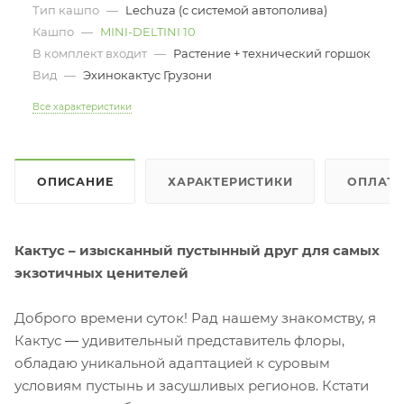
Тип кашпо
—
Lechuza (с системой автополива)
Кашпо
—
MINI-DELTINI 10
В комплект входит
—
Растение + технический горшок
Вид
—
Эхинокактус Грузони
Все характеристики
ОПИСАНИЕ
ХАРАКТЕРИСТИКИ
ОПЛАТ
Кактус – изысканный пустынный друг для самых
экзотичных ценителей
Доброго времени суток! Рад нашему знакомству, я
Кактус
—
удивительный представитель флоры,
обладаю уникальной адаптацией к суровым
условиям пустынь и засушливых регионов. Кстати