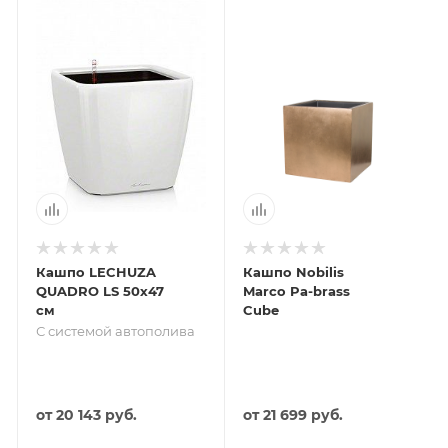
Кашпо LECHUZA
Кашпо Nobilis
QUADRO LS 50х47
Marco Pa-brass
см
Cube
С системой автополива
от
20 143 руб.
от
21 699 руб.