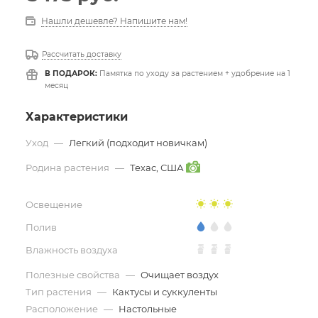
Нашли дешевле? Напишите нам!
Рассчитать доставку
В ПОДАРОК:
Памятка по уходу за растением + удобрение на 1
месяц
Характеристики
Уход
—
Легкий (подходит новичкам)
Родина растения
—
Техас, США
Освещение
Полив
Влажность воздуха
Полезные свойства
—
Очищает воздух
Тип растения
—
Кактусы и суккуленты
Расположение
—
Настольные