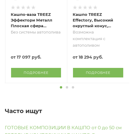
Кашпо-ваза TREEZ
Кашпо TREEZ
Эффектори Металл
Effectory, Высокий
Плоская сфера
округлый конус,
Дизайн Крампл
Серебро
Без системы автополива
Возможна
Чернёная бронза
комплектация с
автополивом
от
17 097 руб.
от
18 294 руб.
ПОДРОБНЕЕ
ПОДРОБНЕЕ
Часто ищут
ГОТОВЫЕ КОМПОЗИЦИИ В КАШПО от 0 до 50 см