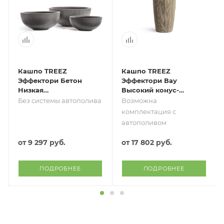
Кашпо TREEZ
Кашпо TREEZ
Эффектори Бетон
Эффектори Вау
Низкая
Высокий конус-
сферическая чаша
дизайн Капучино
Без системы автополива
Возможна
Тёмно-серый бетон
комплектация с
автополивом
от
9 297 руб.
от
17 802 руб.
ПОДРОБНЕЕ
ПОДРОБНЕЕ