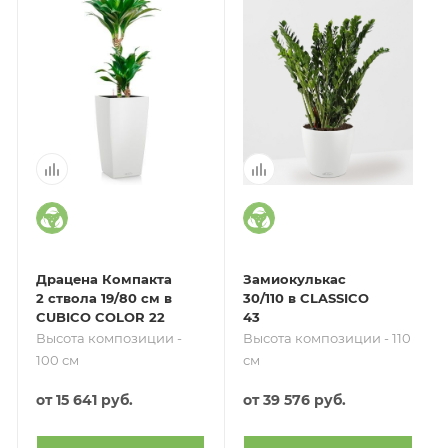
Драцена Компакта
Замиокулькас
2 ствола 19/80 см в
30/110 в CLASSICO
CUBICO COLOR 22
43
Высота композиции -
Высота композиции - 110
100 см
см
от
15 641 руб.
от
39 576 руб.