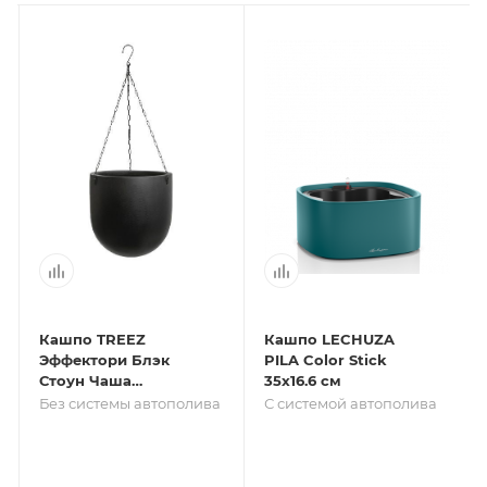
Кашпо TREEZ
Кашпо LECHUZA
Эффектори Блэк
PILA Color Stick
Стоун Чаша
35х16.6 см
большая
Без системы автополива
С системой автополива
подвесная
Антрацит