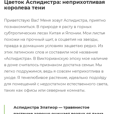
Цветок Аспидистра: неприхотливая
королева тени
Приветствую Вас! Меня зовут Аспидистра, приятно
познакомиться. В природе я расту в горных
субтропических лесах Китая и Японии. Мои листья
похожи на прочный щит, а соцветия на звезды,
правда в домашних условиях зацветаю редко. Из
этих латинских слов и составили моё название
«Аспидистра». В Викторианскую эпоху мое наличие
в доме считалось признаком достатка семьи. Мы
легко подружимся, ведь я совсем неприхотлива в
уходе. Я тенелюбивое растение, идеально подойду
для помещений с недостатком естественного света,
таких как офисы или северные комнаты.
Аспидистра Элатиор — травянистое
растение хорошо очищает воздух от дыма