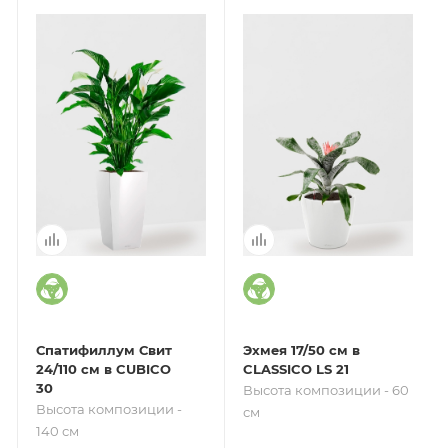
Спатифиллум Свит
Эхмея 17/50 см в
24/110 см в CUBICO
CLASSICO LS 21
30
Высота композиции - 60
Высота композиции -
см
140 см