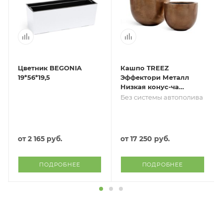
Цветник BEGONIA
Кашпо TREEZ
19*56*19,5
Эффектори Металл
Низкая конус-чаша
Тёмное матовое
Без системы автополива
золото
от
2 165 руб.
от
17 250 руб.
ПОДРОБНЕЕ
ПОДРОБНЕЕ