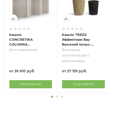
Кашпо
Кашпо TREEZ
CONCRETIKA
Эффектори Вау
COLONNA
Высокий конус-
CONCRETE WHITE
дизайн Песчаная
Для помещений
Возможна
Дюна
комплектация с
автополивом
от
26 610 руб.
от
27 155 руб.
ПОДРОБНЕЕ
ПОДРОБНЕЕ