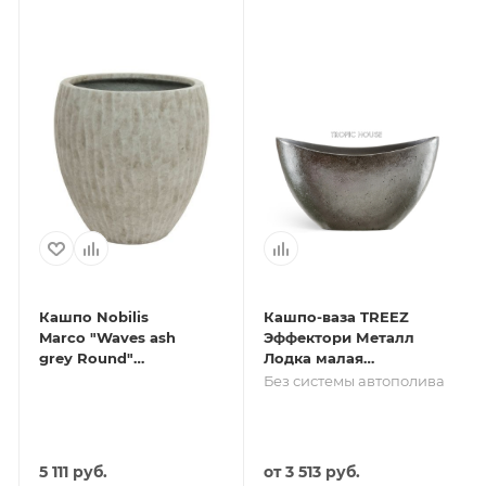
Кашпо Nobilis
Кашпо-ваза TREEZ
Marco "Waves ash
Эффектори Металл
grey Round"
Лодка малая
(файкостоун),
Стальное серебро
Без системы автополива
D40хH40 см
5 111
руб.
от
3 513 руб.