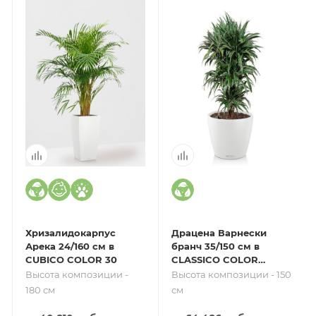
Хризалидокарпус
Драцена Варнески
Арека 24/160 см в
бранч 35/150 см в
CUBICO COLOR 30
CLASSICO COLOR
43
Высота композиции -
Высота композиции - 150
180 см
см