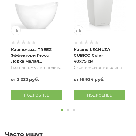
Кашпо-ваза TREEZ
Кашпо LECHUZA
Эффектори Глосс
CUBICO Color
Лодка малая
40х75 см
Белый глянцевый
Без системы автополива
С системой автополива
лак
от
3 332 руб.
от
16 934 руб.
ПОДРОБНЕЕ
ПОДРОБНЕЕ
Часто ищут