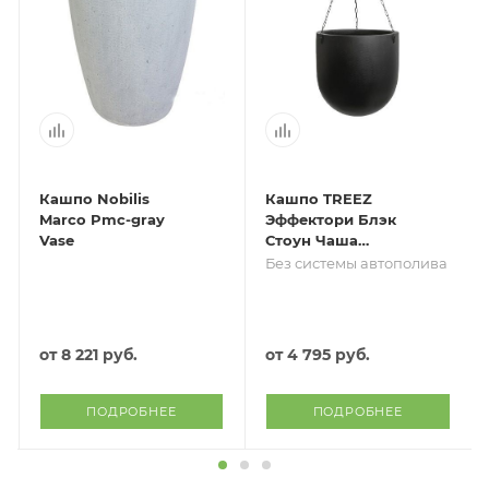
Кашпо Nobilis
Кашпо TREEZ
Marco Pmc-gray
Эффектори Блэк
Vase
Стоун Чаша
большая
Без системы автополива
подвесная
Антрацит
от
8 221 руб.
от
4 795 руб.
ПОДРОБНЕЕ
ПОДРОБНЕЕ