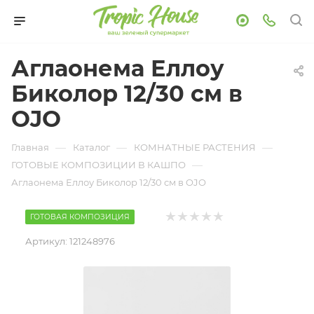
Аглаонема Еллоу
Биколор 12/30 см в
OJO
—
—
—
Главная
Каталог
КОМНАТНЫЕ РАСТЕНИЯ
—
ГОТОВЫЕ КОМПОЗИЦИИ В КАШПО
Аглаонема Еллоу Биколор 12/30 см в OJO
ГОТОВАЯ КОМПОЗИЦИЯ
Артикул:
121248976