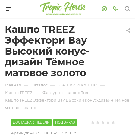
Кашпо TREEZ
Эффектори Вау
Высокий конус-
дизайн Тёмное
матовое золото
—
—
—
Главная
Каталог
ГОРШКИ И КАШПО
—
—
Кашпо TREEZ
Фактурные кашпо Treez
Кашпо TREEZ Эффектори Вау Высокий конус-дизайн Тёмное
матовое золото
ДОСТАВКА 3 НЕДЕЛИ
ПОД ЗАКАЗ
Артикул:
41.3321-06-049-BRS-075