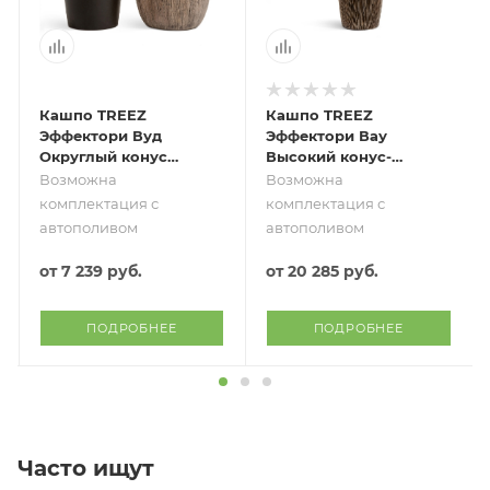
Кашпо TREEZ
Кашпо TREEZ
Эффектори Вуд
Эффектори Вау
Округлый конус
Высокий конус-
Светлый дуб
дизайн Тёмное
Возможна
Возможна
матовое золото
комплектация с
комплектация с
автополивом
автополивом
от
7 239 руб.
от
20 285 руб.
ПОДРОБНЕЕ
ПОДРОБНЕЕ
Часто ищут